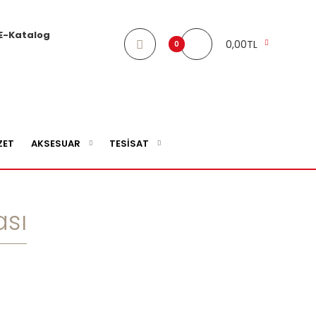
E-Katalog
0,00TL
0
ZET
AKSESUAR
TESİSAT
ası