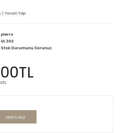
m
|
Yorum Yap
pierro
UL 302
Stok Durumunu Sorunuz
,00TL
00TL