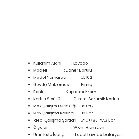
Kullanım Alanı : Lavabo
Modeli
: Döner Borulu
Model Numarası
: UL 102
Gövde Malzemesi : Pirinç
Renk
: Kaplama Krom
Kartuş ölçüsü
: Ø mm. Seramik Kartuş
Max Çalışma Sıcaklığı : 80 °C
Max Çalışma Basıncı : 10 Bar
İdeal Çalışma Şartları
: 5°C><80 °C,3 Bar
Ölçüler
: W:cm H:cm L:cm
Ürün Kutu İçeriği : 1 adet Lavabo bataryası