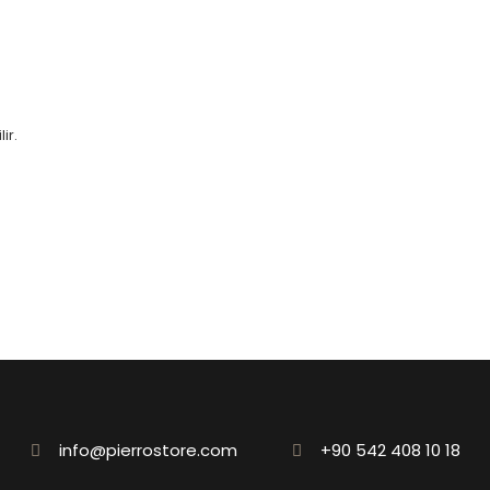
ir.
info@pierrostore.com
+90 542 408 10 18