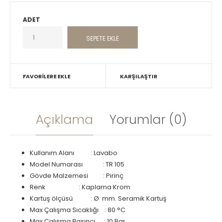
ADET
FAVORILERE EKLE
KARŞILAŞTIR
Açıklama
Yorumlar (0)
Kullanım Alanı : Lavabo
Model Numarası
: TR 105
Gövde Malzemesi : Pirinç
Renk
: Kaplama Krom
Kartuş ölçüsü
: Ø mm. Seramik Kartuş
Max Çalışma Sıcaklığı : 80 °C
Max Çalışma Basıncı : 10 Bar