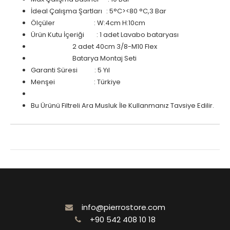
İdeal Çalışma Şartları
: 5°C><80 °C,3 Bar
Ölçüler
: W:4cm H:10cm
Ürün Kutu İçeriği : 1 adet Lavabo bataryası
2 adet 40cm 3/8-M10 Flex
Batarya Montaj Seti
Garanti Süresi : 5 Yıl
Menşei
: Türkiye
Bu Ürünü Filtreli Ara Musluk İle Kullanmanız Tavsiye Edilir.
info@pierrostore.com
+90 542 408 10 18