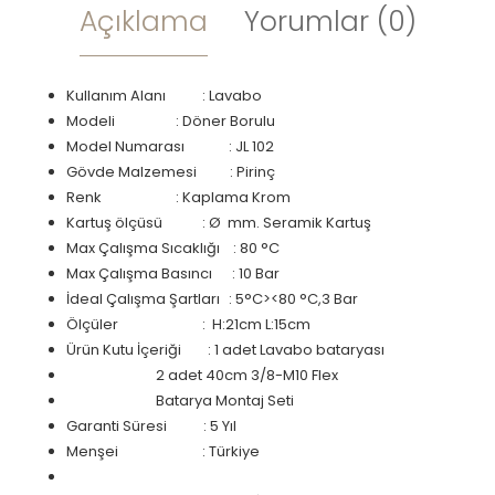
Açıklama
Yorumlar (0)
Kullanım Alanı : Lavabo
Modeli
: Döner Borulu
Model Numarası
: JL 102
Gövde Malzemesi : Pirinç
Renk
: Kaplama Krom
Kartuş ölçüsü
: Ø mm. Seramik Kartuş
Max Çalışma Sıcaklığı : 80 °C
Max Çalışma Basıncı : 10 Bar
İdeal Çalışma Şartları
: 5°C><80 °C,3 Bar
Ölçüler
: H:21cm L:15cm
Ürün Kutu İçeriği : 1 adet Lavabo bataryası
2 adet 40cm 3/8-M10 Flex
Batarya Montaj Seti
Garanti Süresi : 5 Yıl
Menşei
: Türkiye