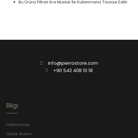
Bu Ürünü Filtreli Ara Musluk İle Kullanmanız Tavsiye Edilir.
info@pierrostore.com
+90 542 408 10 18
Bilgi
Hakkımızda
Gizlilik İlkeleri