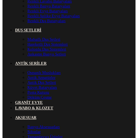
Renkli Lavabo Bataryaları
Renkli Banyo Bataryaları
Renkli Evye Bataryaları
Renkli Aplike Evye Bataryaları
Renkli Duş Bataryaları
DUŞ SETLERİ
Mafsallı Duş Setleri
Hareketli Duş Sistemleri
Kolonlu Duş Sistemleri
Ankastre Banyo Setleri
ANTİK SERİLER
Osmanlı Muslukları
Antik Armatürler
Antik Duş Setleri
Küvet Bataryaları
Posta Kutusu
Döküm Çeşme
GRANİT EVYE
LAVABO & KLOZET
AKSESUAR
Banyo Aksesuarları
Sifonlar
Tamamlayıcı Ürünler