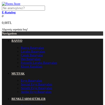
E-Katalog
0
0,00TL
Alışveriş sepetiniz boş!
Navigation
BANYO
Banyo Bataryaları
Lavabo Bataryaları
Çanak Bataryalar
Duş Bataryaları
Fotoselli Lavabo Bataryaları
Klozet Kapakları
MUTFAK
Evye Bataryaları
Special Evye Bataryaları
Spiralli Evye Bataryaları
Aplike Evye Bataryaları
RENKLİ ARMATÜRLER