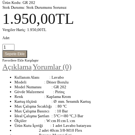
Ürün Kodu:
GR 202
Stok Durumu:
Stok Durumunu Sorunuz
1.950,00TL
Vergiler Hariç:
1.950,00TL
Adet
Favorilere Ekle
Karşılaştır
Açıklama
Yorumlar (0)
Kullanım Alanı : Lavabo
Modeli
: Döner Borulu
Model Numarası
: GR 202
Gövde Malzemesi : Pirinç
Renk
: Kaplama Krom
Kartuş ölçüsü
: Ø mm. Seramik Kartuş
Max Çalışma Sıcaklığı : 80 °C
Max Çalışma Basıncı : 10 Bar
İdeal Çalışma Şartları
: 5°C><80 °C,3 Bar
Ölçüler
: W:cm H:cm L:cm
Ürün Kutu İçeriği : 1 adet Lavabo bataryası
2 adet 40cm 3/8-M10 Flex