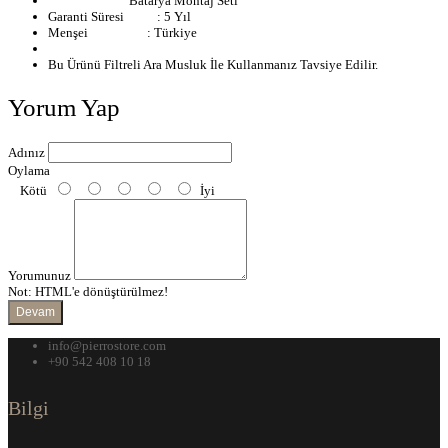
Batarya Montaj Seti
Garanti Süresi : 5 Yıl
Menşei
: Türkiye
Bu Ürünü Filtreli Ara Musluk İle Kullanmanız Tavsiye Edilir.
Yorum Yap
Adınız
Oylama
Kötü
İyi
Yorumunuz
Not:
HTML'e dönüştürülmez!
Devam
info@pierrostore.com
+90 542 408 10 18
Bilgi