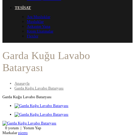
TESİSAT
Ara Musluklar
Musluklar
Ankastre Vana
Krom Uzatmalar
Flexler
Garda Kuğu Lavabo
Bataryası
Anasayfa
Garda Kuğu Lavabo Bataryası
Garda Kuğu Lavabo Bataryası
0 yorum
|
Yorum Yap
Markalar
pierro