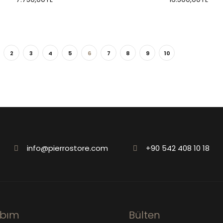
2
3
4
5
6
7
8
9
10
info@pierrostore.com
+90 542 408 10 18
abım
Bülten