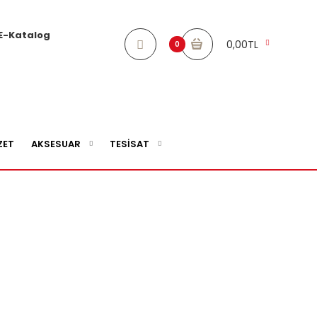
E-Katalog
0,00TL
0
ZET
AKSESUAR
TESİSAT